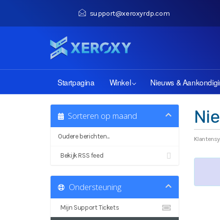
support@xeroxyrdp.com
Startpagina
Winkel
Nieuws & Aankondig
Ni
Sorteren op maand
Oudere berichten...
Klantens
Bekijk RSS feed
Ondersteuning
Mijn Support Tickets