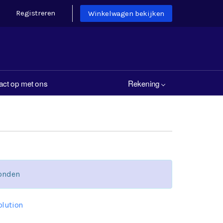
Registreren
Winkelwagen bekijken
ct op met ons
Rekening
onden
lution