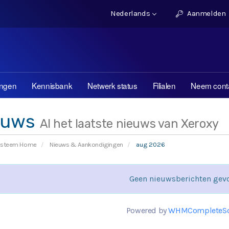
Nederlands
Aanmelden
ingen
Kennisbank
Netwerk status
Filialen
Neem conta
euws
Al het laatste nieuws van Xeroxy
ysteem Home
Nieuws & Aankondigingen
aug 2026
Geen nieuwsberichten gev
Powered by
WHMCompleteSo