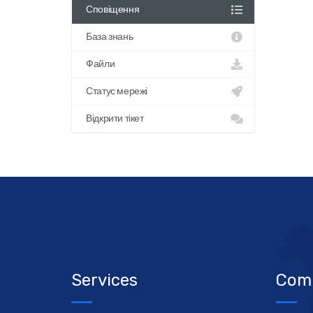
Сповіщення
База знань
Файли
Статус мережі
Відкрити тікет
Services
Com