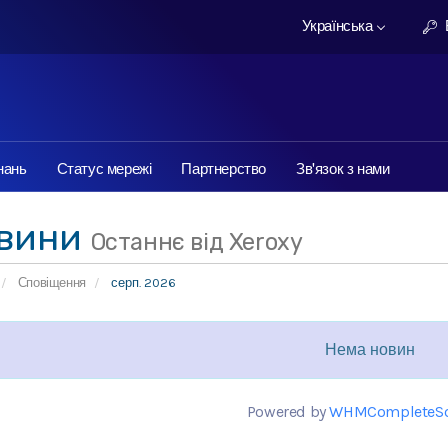
Українська
нань
Статус мережі
Партнерство
Зв'язок з нами
вини
Останнє від Xeroxy
Сповіщення
серп. 2026
Нема новин
Powered by
WHMCompleteSo