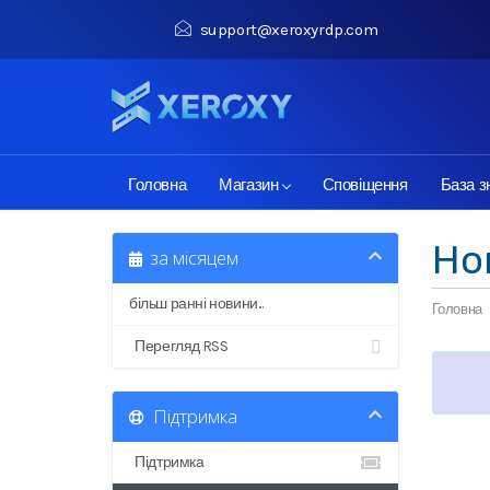
support@xeroxyrdp.com
Головна
Магазин
Сповіщення
База з
Но
за місяцем
більш ранні новини...
Головна
Перегляд RSS
Підтримка
Підтримка