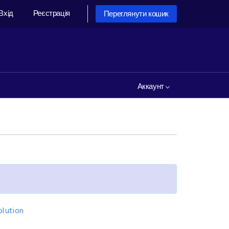
Вхід
Реєстрація
Переглянути кошик
Аккаунт
lution