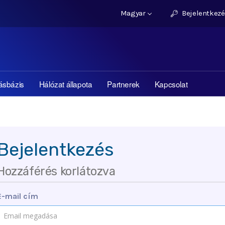
Magyar
Bejelentkezé
ásbázis
Hálózat állapota
Partnerek
Kapcsolat
Bejelentkezés
Hozzáférés korlátozva
E-mail cím