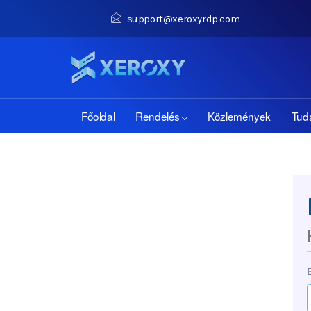
support@xeroxyrdp.com
Főoldal
Rendelés
Közlemények
Tud