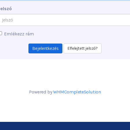
Jelszó
Emlékezz rám
Elfelejtett jelszó?
Powered by
WHMCompleteSolution